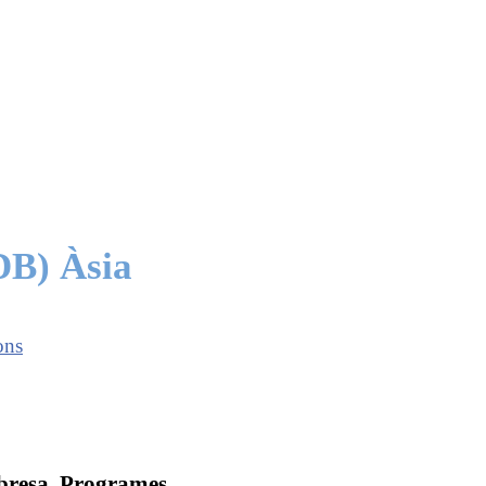
DB) Àsia
ons
obresa. Programes