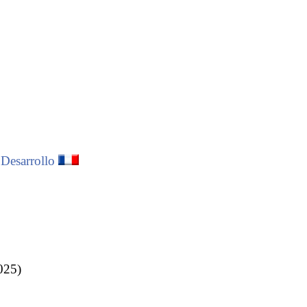
 Desarrollo
025)
çament
per al
lerta el 1966, la