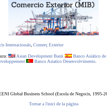
is Internacionals
,
Comerç Exterior
tura:
Asian Development Bank
Banco Asiático de
eveloppement
Banco Asiatico Desenvolvimento
.
Banc Asiàtic de Desenvolupament (BAD)
 EENI Global Business School (Escola de Negocis, 1995-2
 Desenvolupament és una
institució multilateral de finan
Tornar a l'inici de la pàgina
cat a la reducció de la pobresa a l'
Àsia i el Pacífic
. Estab