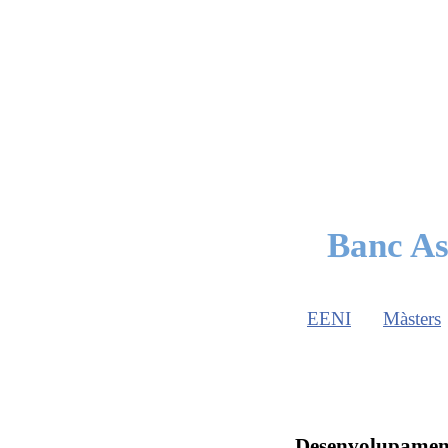
Banc As
EENI
Màsters
Desenvolupament 