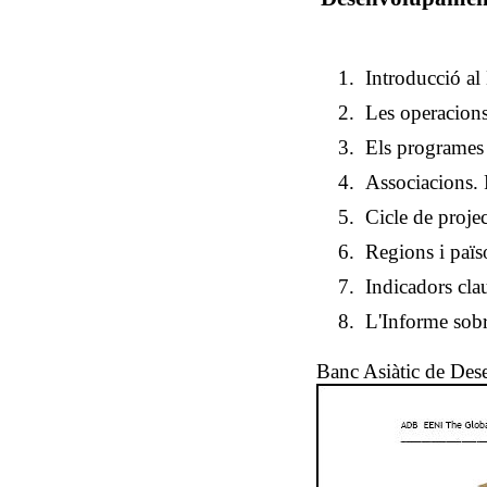
Introducció a
Les operacions
Els programes
Associacions. 
Cicle de proje
Regions i païs
Indicadors clau
L'Informe sob
Banc Asiàtic de De