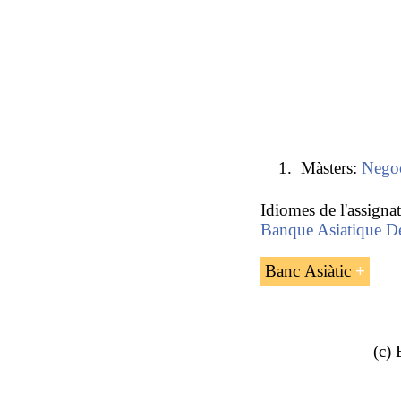
Màsters:
Negoc
Idiomes de l'assigna
Banque Asiatique D
Banc Asiàtic
(c)
El Banc Asiàtic de
desenvolupament dedi