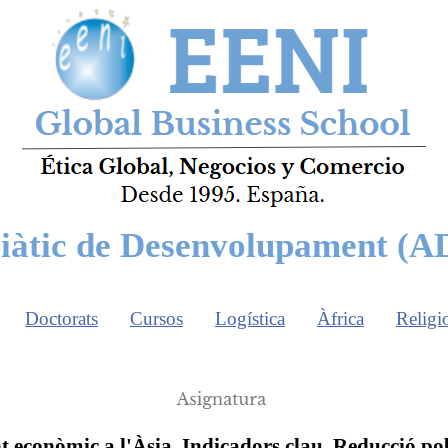
iàtic de Desenvolupament (A
Doctorats
Cursos
Logística
Àfrica
Religi
econòmic a l'Àsia. Indicadors clau. Reducció p