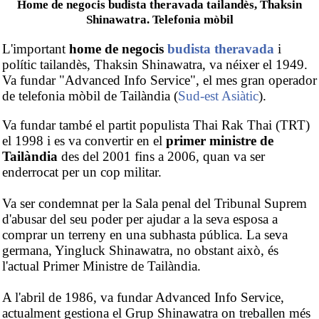
Home de negocis budista theravada tailandès, Thaksin
Shinawatra. Telefonia mòbil
L'important
home de negocis
budista
theravada
i
polític tailandès, Thaksin Shinawatra, va néixer el 1949.
Va fundar "Advanced Info Service", el mes gran operador
de telefonia mòbil de Tailàndia (
Sud-est Asiàtic
).
Va fundar també el partit populista Thai Rak Thai (TRT)
el 1998 i es va convertir en el
primer ministre de
Tailàndia
des del 2001 fins a 2006, quan va ser
enderrocat per un cop militar.
Va ser condemnat per la Sala penal del Tribunal Suprem
d'abusar del seu poder per ajudar a la seva esposa a
comprar un terreny en una subhasta pública. La seva
germana, Yingluck Shinawatra, no obstant això, és
l'actual Primer Ministre de Tailàndia.
A l'abril de 1986, va fundar Advanced Info Service,
actualment gestiona el Grup Shinawatra on treballen més