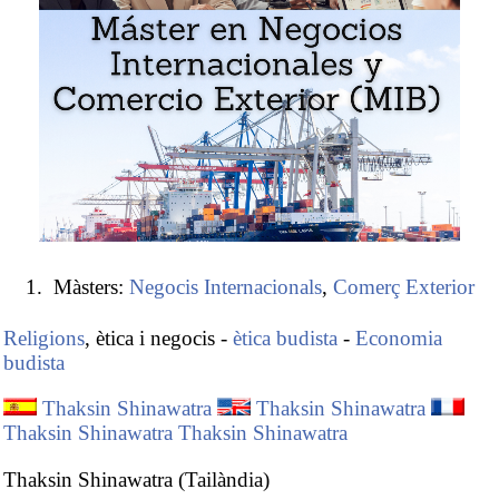
Màsters:
Negocis Internacionals
,
Comerç Exterior
Religions
, ètica i negocis -
ètica budista
-
Economia
budista
Thaksin Shinawatra
Thaksin Shinawatra
Thaksin Shinawatra
Thaksin Shinawatra
Thaksin Shinawatra (Tailàndia)