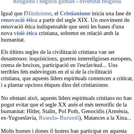
Religions i negocis globals
-
diversitat religiosa
Igual que l'
Hinduisme
, el
Cristianisme
inicia una fase de
renovació ètica
a partir del segle XIX. Un moviment de
renovació ètica indispensable que senti les bases d'una
nova
visió ètica
cristiana, sobretot en relació amb la
humanitat.
Els últims segles de la civilització cristiana van ser
desastrosos: inquisicions, guerres interreligioses europees,
crema de bruixes, participació en l'esclavitud... Uns
terribles fets esdevinguts en el si de la civilització
cristiana, que aquests líders espirituals comencen a criticar,
i a plantar opcions ètiques dins del cristianisme.
No obstant això, aquests líders espirituals cristians no han
pogut evitar que el segle XX anés el més terrorífic de la
humanitat: Hitler, Stalin, Pol Poth, Genocidis (Armènia,
ex-Yugoeslavia,
Ruanda
-
Burundi
), Matances a la Xina...
Molts homes i dones il·lustres han participat en aquesta